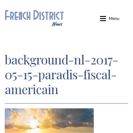
Aller
Aller
Menu
à
au
la
contenu
navigation
Accueil
background-nl-2017-
Carminati
05-15-paradis-fiscal-
Confirmation
americain
Inscription
Inscription éditions locales
Inscription French District