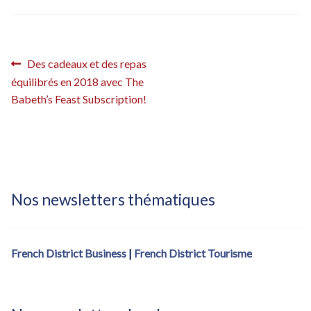
Inscription French District – confirmation
Inscription French District – confirmation (fdistrict2017)
Navigation
Article
Des cadeaux et des repas
Inscription French District – éditions locales
précédent :
équilibrés en 2018 avec The
de
Babeth’s Feast Subscription!
l’article
Inscription French District – éditions locales – Bastille Day
Inscription Newsletter French District
Nos newsletters thématiques
French District Business
|
French District Tourisme