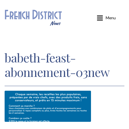
Aller
Aller
Menu
à
au
la
contenu
navigation
Accueil
babeth-feast-
Carminati
abonnement-03new
Confirmation
Inscription
Inscription éditions locales
Inscription French District