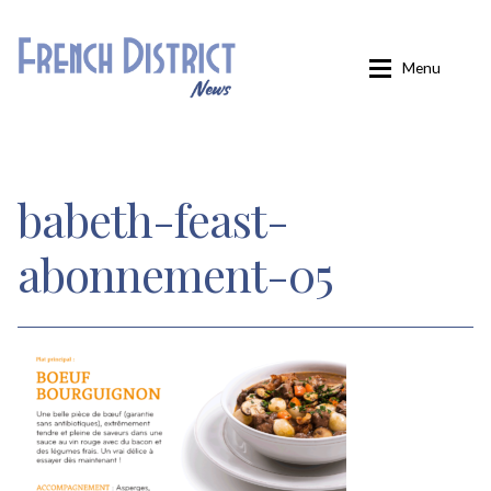
Aller
Aller
Menu
à
au
la
contenu
navigation
Accueil
babeth-feast-
Carminati
abonnement-05
Confirmation
Inscription
Inscription éditions locales
Inscription French District