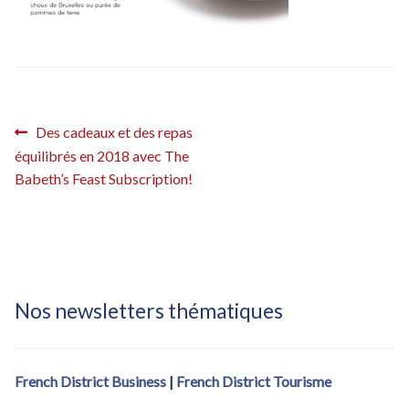
Inscription French District – confirmation
Inscription French District – confirmation (fdistrict2017)
Inscription French District – éditions locales
Navigation
Article
Des cadeaux et des repas
Inscription French District – éditions locales – Bastille Day
précédent :
équilibrés en 2018 avec The
de
Babeth’s Feast Subscription!
l’article
Inscription Newsletter French District
Nos newsletters thématiques
French District Business
|
French District Tourisme