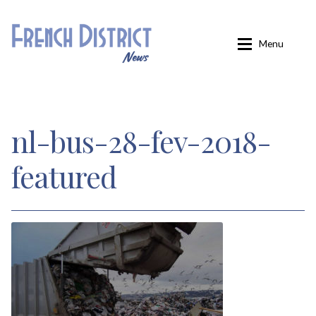
Aller
Aller
Menu
à
au
la
contenu
navigation
Accueil
nl-bus-28-fev-2018-
Carminati
featured
Confirmation
Inscription
Inscription éditions locales
Inscription French District