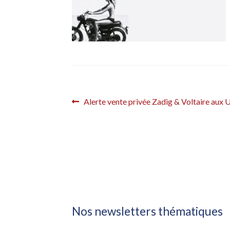
Navigation
Article
Alerte vente privée Zadig & Voltaire aux 
précédent :
de
l’article
Nos newsletters thématiques