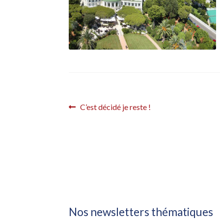
Navigation
Article
C’est décidé je reste !
précédent :
de
l’article
Nos newsletters thématiques