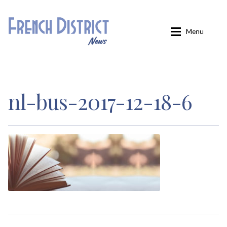
Aller
Aller
Menu
à
au
la
contenu
navigation
Accueil
nl-bus-2017-12-18-6
Carminati
Confirmation
Inscription
Inscription éditions locales
Inscription French District