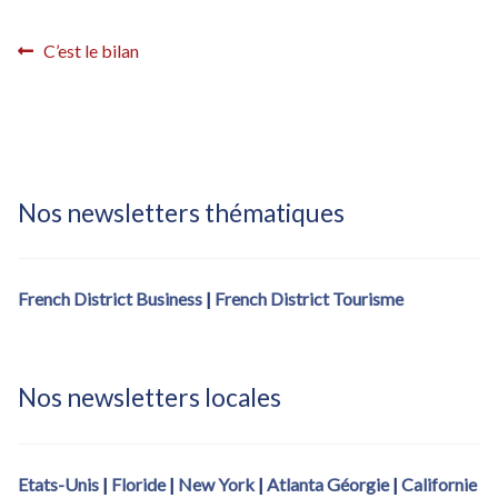
Inscription French District – confirmation
Navigation
Article
C’est le bilan
Inscription French District – confirmation (fdistrict2017)
précédent :
de
Inscription French District – éditions locales
l’article
Inscription French District – éditions locales – Bastille Day
Nos newsletters thématiques
Inscription Newsletter French District
French District Business
|
French District Tourisme
Nos newsletters locales
Etats-Unis
|
Floride
|
New York
|
Atlanta Géorgie
|
Californie