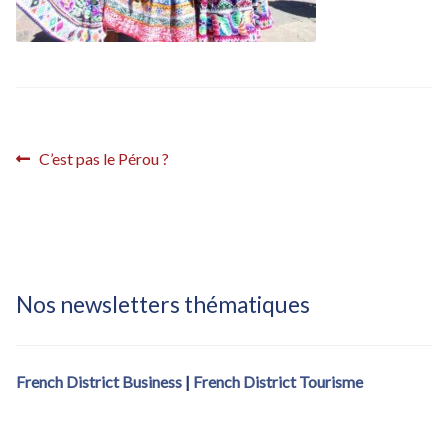
Inscription French District – confirmation
Inscription French District – confirmation (fdistrict2017)
Inscription French District – éditions locales
Navigation
Article
C’est pas le Pérou ?
Inscription French District – éditions locales – Bastille Day
précédent :
de
Inscription Newsletter French District
l’article
Nos newsletters thématiques
French District Business
|
French District Tourisme