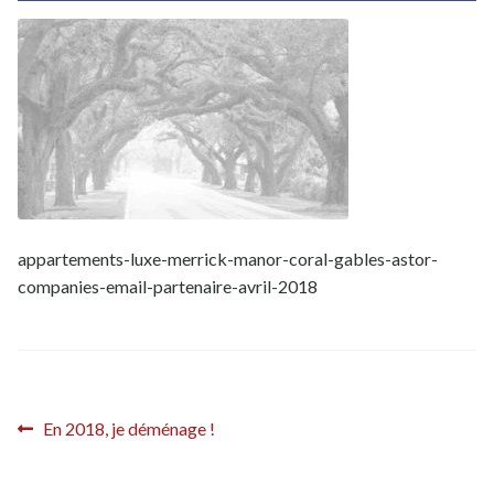
Inscription French District – confirmation
Inscription French District – confirmation (fdistrict2017)
Inscription French District – éditions locales
Inscription French District – éditions locales – Bastille Day
Inscription Newsletter French District
appartements-luxe-merrick-manor-coral-gables-astor-
companies-email-partenaire-avril-2018
Navigation
Article
En 2018, je déménage !
précédent :
de