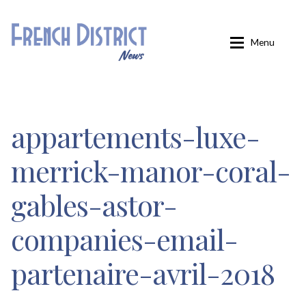
Aller
Aller
Menu
à
au
la
contenu
navigation
Accueil
appartements-luxe-
Carminati
merrick-manor-coral-
Confirmation
gables-astor-
Inscription
companies-email-
Inscription éditions locales
partenaire-avril-2018
Inscription French District