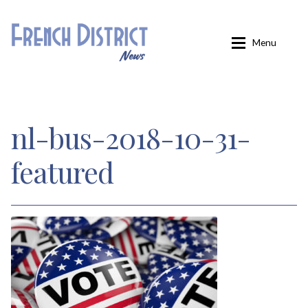
Aller
Aller
Menu
à
au
la
contenu
navigation
Accueil
nl-bus-2018-10-31-
Carminati
featured
Confirmation
Inscription
Inscription éditions locales
Inscription French District