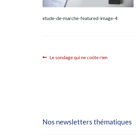
etude-de-marche-featured-image-4
Navigation
Article
Le sondage qui ne coûte rien
précédent :
de
l’article
Nos newsletters thématiques