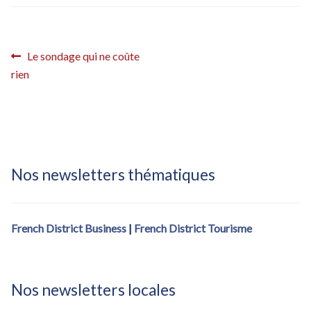
Inscription French District – confirmation
Inscription French District – confirmation (fdistrict2017)
Navigation
Article
Le sondage qui ne coûte
précédent :
rien
Inscription French District – éditions locales
de
l’article
Inscription French District – éditions locales – Bastille Day
Inscription Newsletter French District
Nos newsletters thématiques
French District Business
|
French District Tourisme
Nos newsletters locales