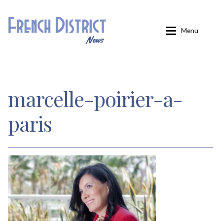
Aller
Aller
Menu
à
au
la
contenu
navigation
Accueil
marcelle-poirier-a-
Carminati
paris
Confirmation
Inscription
Inscription éditions locales
Inscription French District