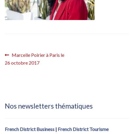
Inscription French District – confirmation
Inscription French District – confirmation (fdistrict2017)
Inscription French District – éditions locales
Inscription French District – éditions locales – Bastille Day
Navigation
Article
Marcelle Poirier à Paris le
précédent :
26 octobre 2017
de
Inscription Newsletter French District
l’article
Nos newsletters thématiques
French District Business
|
French District Tourisme