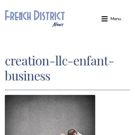
Aller
Aller
Menu
à
au
la
contenu
navigation
Accueil
creation-llc-enfant-
Carminati
business
Confirmation
Inscription
Inscription éditions locales
Inscription French District