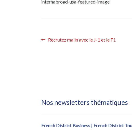
internabroad-usa-featured-image
Navigation
Article
Recrutez malin avec le J-1 et le F1
précédent :
de
l’article
Nos newsletters thématiques
French District Business
|
French District To