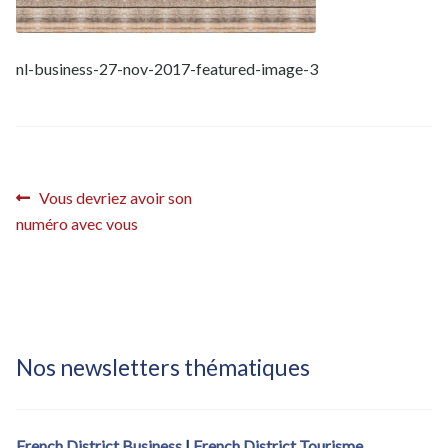
Inscription French District – confirmation
Inscription French District – confirmation (fdistrict2017)
nl-business-27-nov-2017-featured-image-3
Inscription French District – éditions locales
Inscription French District – éditions locales – Bastille Day
Navigation
Article
Vous devriez avoir son
Inscription Newsletter French District
précédent :
numéro avec vous
de
l’article
Nos newsletters thématiques
French District Business
|
French District Tourisme