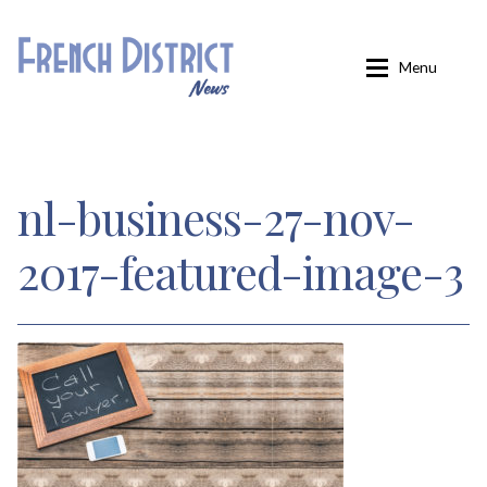
Aller
Aller
Menu
à
au
la
contenu
navigation
Accueil
nl-business-27-nov-
Carminati
2017-featured-image-3
Confirmation
Inscription
Inscription éditions locales
Inscription French District