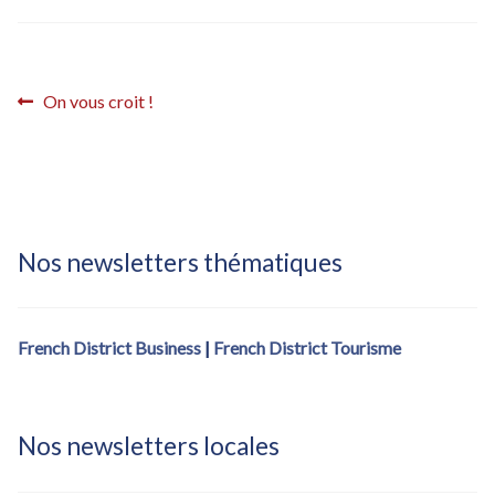
Inscription French District – confirmation
Inscription French District – confirmation (fdistrict2017)
Navigation
Article
On vous croit !
Inscription French District – éditions locales
précédent :
de
l’article
Inscription French District – éditions locales – Bastille Day
Inscription Newsletter French District
Nos newsletters thématiques
French District Business
|
French District Tourisme
Nos newsletters locales