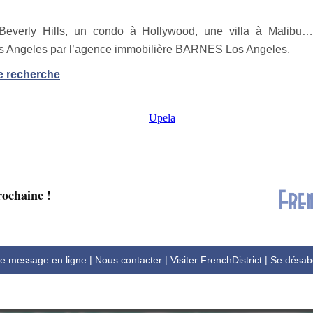
everly Hills, un condo à Hollywood, une villa à Malibu…
Los Angeles par l’agence immobilière BARNES Los Angeles.
e recherche
rochaine !
ce message en ligne
|
Nous contacter
|
Visiter FrenchDistrict
|
Se désab