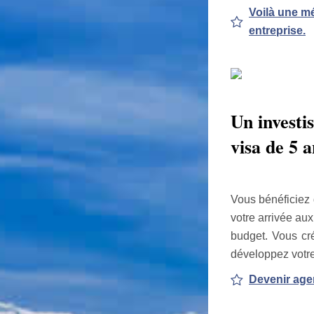
Voilà une mé
entreprise.
Un investi
visa de 5 a
Vous bénéficiez d
votre arrivée au
budget. Vous cré
développez votre
Devenir agen