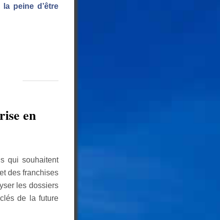
 la peine d’être
rise en
s qui souhaitent
et des franchises
yser les dossiers
clés de la future