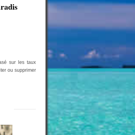
aradis
asé sur les taux
iter ou supprimer