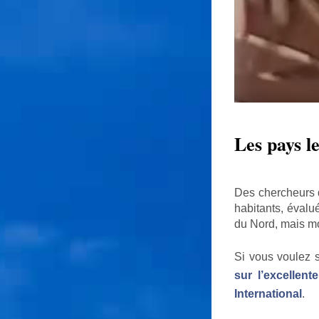
Les pays l
Des chercheurs d
habitants, évalu
du Nord, mais mo
Si vous voulez s
sur l’excellent
International
.