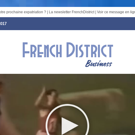
otre prochaine expatriation ? | La newsletter FrenchDistrict |
Voir ce message en lig
2017