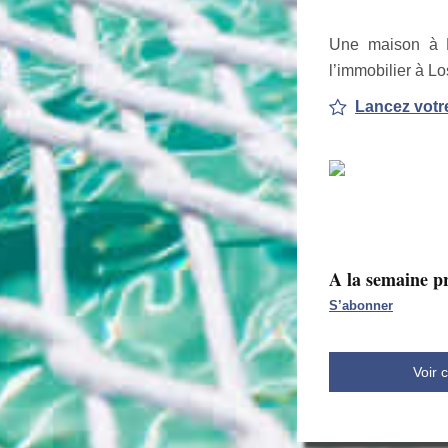
Une maison à B
l’immobilier à 
Lancez votr
A la semaine p
S’abonner
Voir 