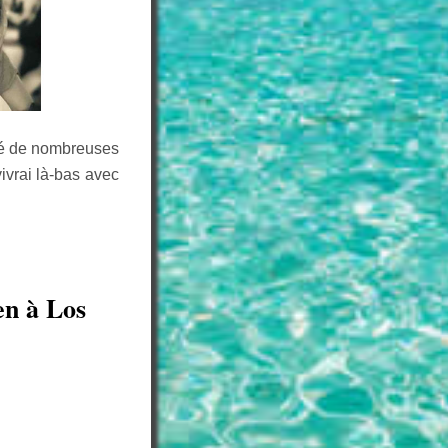
rné de nombreuses
vivrai là-bas avec
en à Los