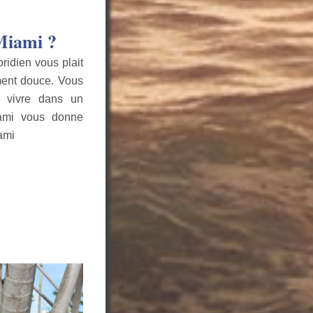
 Miami ?
oridien vous plait
ment douce. Vous
r vivre dans un
iami vous donne
iami