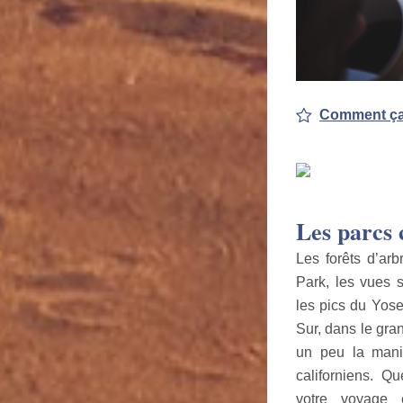
Comment ça 
Les parcs 
Les forêts d’ar
Park, les vues 
les pics du Yose
Sur, dans le gran
un peu la maniè
californiens. Q
votre voyage