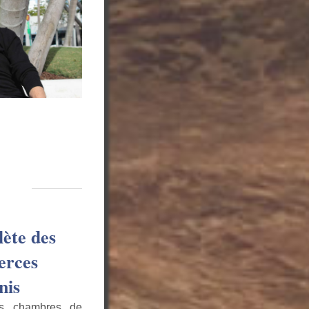
lète des
erces
nis
es chambres de