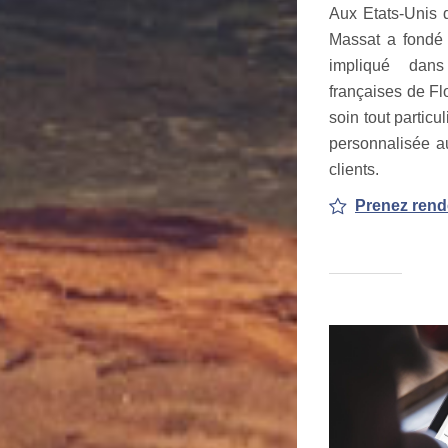
Aux Etats-Unis 
Massat a fondé
impliqué dan
françaises de Fl
soin tout particu
personnalisée au
clients.
Prenez rend